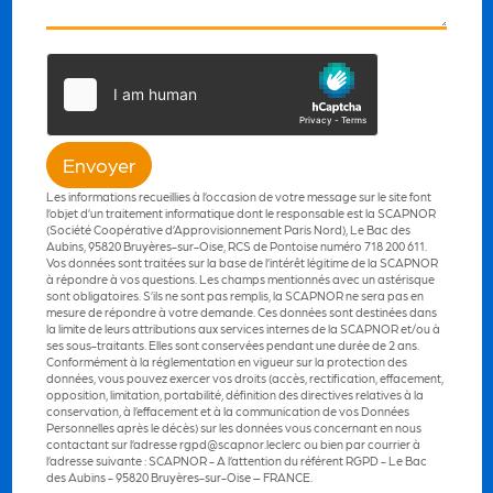
Envoyer
Les informations recueillies à l’occasion de votre message sur le site font
l’objet d’un traitement informatique dont le responsable est la SCAPNOR
(Société Coopérative d’Approvisionnement Paris Nord), Le Bac des
Aubins, 95820 Bruyères-sur-Oise, RCS de Pontoise numéro 718 200 611.
Vos données sont traitées sur la base de l’intérêt légitime de la SCAPNOR
à répondre à vos questions. Les champs mentionnés avec un astérisque
sont obligatoires. S’ils ne sont pas remplis, la SCAPNOR ne sera pas en
mesure de répondre à votre demande. Ces données sont destinées dans
la limite de leurs attributions aux services internes de la SCAPNOR et/ou à
ses sous-traitants. Elles sont conservées pendant une durée de 2 ans.
Conformément à la réglementation en vigueur sur la protection des
données, vous pouvez exercer vos droits (accès, rectification, effacement,
opposition, limitation, portabilité, définition des directives relatives à la
conservation, à l’effacement et à la communication de vos Données
Personnelles après le décès) sur les données vous concernant en nous
contactant sur l’adresse rgpd@scapnor.leclerc ou bien par courrier à
l’adresse suivante : SCAPNOR - A l’attention du référent RGPD - Le Bac
des Aubins - 95820 Bruyères-sur-Oise – FRANCE.