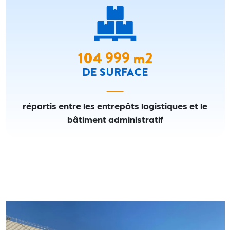
105 000
m2
105000 m2
DE SURFACE
répartis entre les entrepôts logistiques et le
bâtiment administratif